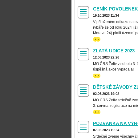
CENÍK POVOLENEK 
19.10.2023 11:34
V přiloženém odkazu nale
rybáře že od roku 2024 již
Morava 24) platit územní po
>>
ZLATÁ UDICE 2023
12.06.2023 22:26
MO ČRS Želiv v sobotu 3. če
úspěšná akce vypadala
>>
DĚTSKÉ ZÁVODY ZL
02.06.2023 19:02
MO ČRS Želiv srdečně zve n
3. června, registrace na mí
>>
POZVÁNKA NA VÝR
07.03.2023 15:34
Srdečně zveme všechny čle