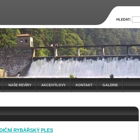
HLEDAT:
NAŠE REVÍRY
AKCE/VÝLOVY
KONTAKT
GALERIE
DIČNÍ RYBÁŘSKÝ PLES