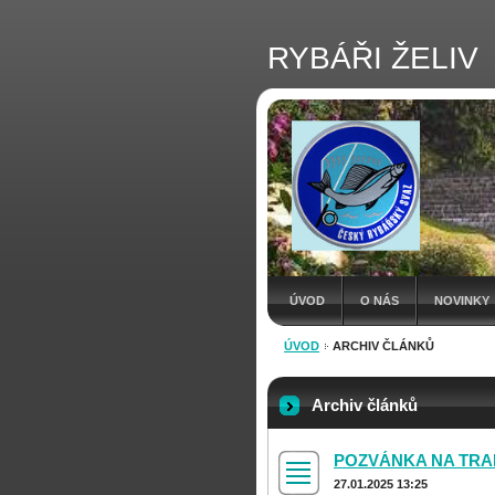
RYBÁŘI ŽELIV
ÚVOD
O NÁS
NOVINKY
ÚVOD
ARCHIV ČLÁNKŮ
Archiv článků
POZVÁNKA NA TRA
27.01.2025 13:25