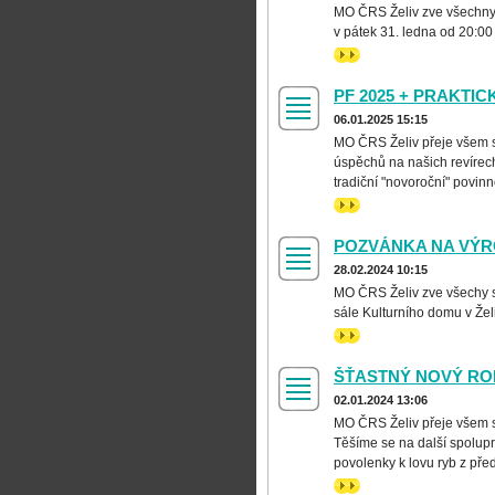
MO ČRS Želiv zve všechny s
v pátek 31. ledna od 20:00
>>
PF 2025 + PRAKTI
06.01.2025 15:15
MO ČRS Želiv přeje všem s
úspěchů na našich revírec
tradiční "novoroční" povinn
>>
POZVÁNKA NA VÝR
28.02.2024 10:15
MO ČRS Želiv zve všechy sv
sále Kulturního domu v Žel
>>
ŠŤASTNÝ NOVÝ ROK
02.01.2024 13:06
MO ČRS Želiv přeje všem s
Těšíme se na další spolupr
povolenky k lovu ryb z pře
>>