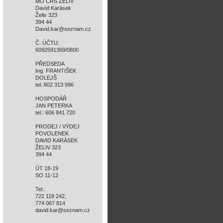
MO ČRS ŽELIV
David Karásek
Želiv 323
394 44
David.kar@seznam.cz
Č. ÚČTU:
6092591369/0800
PŘEDSEDA
Ing. FRANTIŠEK
DOLEJŠ
tel.:602 313 996
HOSPODÁŘ
JAN PETERKA
tel.: 606 841 720
PRODEJ / VÝDEJ
POVOLENEK
DAVID KARÁSEK
ŽELIV 323
394 44
ÚT 18-19
SO 11-12
Tel.:
722 118 242,
774 067 814
david.kar@seznam.cz