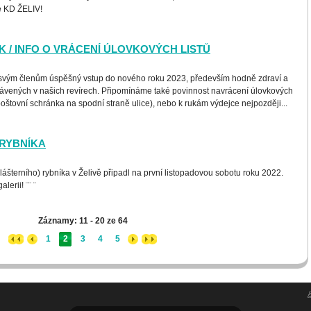
le KD ŽELIV!
 / INFO O VRÁCENÍ ÚLOVKOVÝCH LISTŮ
svým členům úspěšný vstup do nového roku 2023, především hodně zdraví a
rávených v našich revírech. Připomínáme také povinnost navrácení úlovkových
poštovní schránka na spodní straně ulice), nebo k rukám výdejce nejpozději...
RYBNÍKA
lášterního) rybníka v Želivě připadl na první listopadovou sobotu roku 2022.
lerii! ¨¨ ¨
Záznamy: 11 - 20 ze 64
1
2
3
4
5