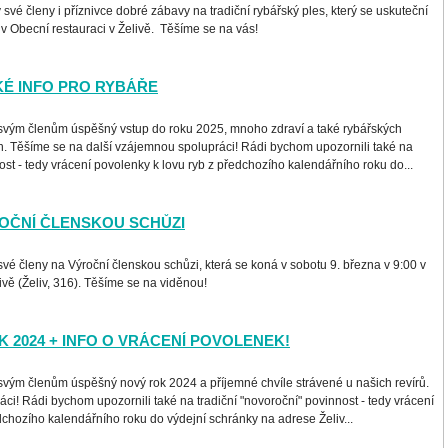
vé členy i příznivce dobré zábavy na tradiční rybářský ples, který se uskuteční
 v Obecní restauraci v Želivě. Těšíme se na vás!
CKÉ INFO PRO RYBÁŘE
vým členům úspěšný vstup do roku 2025, mnoho zdraví a také rybářských
h. Těšíme se na další vzájemnou spolupráci! Rádi bychom upozornili také na
ost - tedy vrácení povolenky k lovu ryb z předchozího kalendářního roku do...
OČNÍ ČLENSKOU SCHŮZI
é členy na Výroční členskou schůzi, která se koná v sobotu 9. března v 9:00 v
ivě (Želiv, 316). Těšíme se na viděnou!
 2024 + INFO O VRÁCENÍ POVOLENEK!
vým členům úspěšný nový rok 2024 a příjemné chvíle strávené u našich revírů.
áci! Rádi bychom upozornili také na tradiční "novoroční" povinnost - tedy vrácení
dchozího kalendářního roku do výdejní schránky na adrese Želiv...