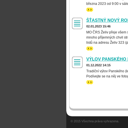
března 2023 od 9:00 v sá
>>
ŠŤASTNÝ NOVÝ ROK
02.01.2023 15:46
MO ČRS Želiv přeje všem 
mnoho příjemných chvil st
listů na adresu Želiv 323 (
>>
VÝLOV PANSKÉHO 
01.12.2022 14:15
Tradiční výlov Panského (k
Podívejte se na něj ve fotoga
>>
© 2015 Všechna práva vyhrazena.