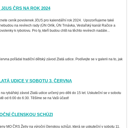
JčUS ČRS NA ROK 2024
znete ceník povolenek JčUS pro kalendářní rok 2024. Upozorňujeme také
 nebudou na revírech rady (ÚN Orlík, ÚN Trnávka, Veslařský kanál Račice a
volenky k rybolovu. Pro ty, kteří budou chtít na těchto revírech nadále...
rvna pořádal tradiční dětský závod Zlatá udice. Podívejte se v galerii na to, jak
!
ATÁ UDICE V SOBOTU 3. ČERVNA
a rybářský závod Zlatá udice určený pro děti do 15 let. Uskuteční se v sobotu
stě od 6:00 do 6:30. Těšíme se na Vaši účast!
OČNÍ ČLENSKOU SCHŮZI
ny MO ČRS Želiv na výroční členskou schůzi, která se uskuteční v sobotu 11.