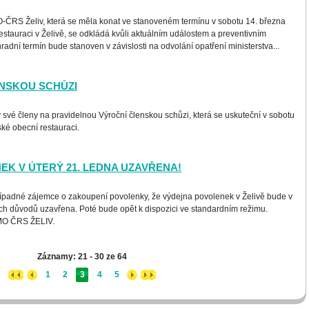
-ČRS Želiv, která se měla konat ve stanoveném termínu v sobotu 14. března
estauraci v Želivě, se odkládá kvůli aktuálním událostem a preventivním
adní termín bude stanoven v závislosti na odvolání opatření ministerstva...
NSKOU SCHŮZI
své členy na pravidelnou Výroční členskou schůzi, která se uskuteční v sobotu
ské obecní restauraci.
K V ÚTERÝ 21. LEDNA UZAVŘENA!
řípadné zájemce o zakoupení povolenky, že výdejna povolenek v Želivě bude v
ých důvodů uzavřena. Poté bude opět k dispozici ve standardním režimu.
 MO ČRS ŽELIV.
Záznamy: 21 - 30 ze 64
1
2
3
4
5