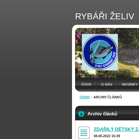
RYBÁŘI ŽELIV
ÚVOD
O NÁS
NOVINKY
ÚVOD
ARCHIV ČLÁNKŮ
Archiv článků
ZDAŘILÝ DĚTSKÝ Z
08.06.2022 15:39