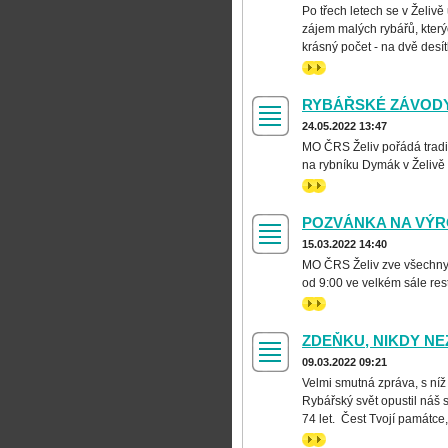
Po třech letech se v Želivě
zájem malých rybářů, kter
krásný počet - na dvě desít
>>
RYBÁŘSKÉ ZÁVODY
24.05.2022 13:47
MO ČRS Želiv pořádá tradičn
na rybníku Dymák v Želivě 
>>
POZVÁNKA NA VÝR
15.03.2022 14:40
MO ČRS Želiv zve všechny s
od 9:00 ve velkém sále r
>>
ZDEŇKU, NIKDY NE
09.03.2022 09:21
Velmi smutná zpráva, s níž
Rybářský svět opustil náš 
74 let. Čest Tvojí památc
>>