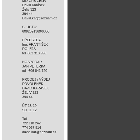
MO ČRS ŽELIV
David Karásek
Želiv 323
394 44
David.kar@seznam.cz
Č. ÚČTU:
6092591369/0800
PŘEDSEDA
Ing. FRANTIŠEK
DOLEJŠ
tel.:602 313 996
HOSPODÁŘ
JAN PETERKA
tel.: 606 841 720
PRODEJ / VÝDEJ
POVOLENEK
DAVID KARÁSEK
ŽELIV 323
394 44
ÚT 18-19
SO 11-12
Tel.:
722 118 242,
774 067 814
david.kar@seznam.cz