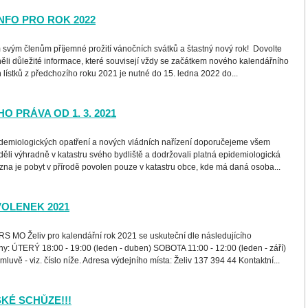
INFO PRO ROK 2022
vým členům příjemné prožití vánočních svátků a štastný nový rok! Dovolte
li důležité informace, které souvisejí vždy se začátkem nového kalendářního
 lístků z předchozího roku 2021 je nutné do 15. ledna 2022 do...
 PRÁVA OD 1. 3. 2021
demiologických opatření a nových vládních nařízení doporučejeme všem
děli výhradně v katastru svého bydliště a dodržovali platná epidemiologická
ezna je pobyt v přírodě povolen pouze v katastru obce, kde má daná osoba...
VOLENEK 2021
S MO Želiv pro kalendářní rok 2021 se uskuteční dle následujícího
: ÚTERÝ 18:00 - 19:00 (leden - duben) SOBOTA 11:00 - 12:00 (leden - září)
luvě - viz. číslo níže. Adresa výdejního místa: Želiv 137 394 44 Kontaktní...
SKÉ SCHŮZE!!!