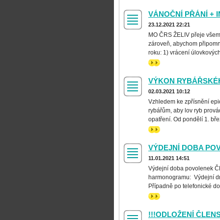
VÁNOČNÍ PŘÁNÍ + 
23.12.2021 22:21
MO ČRS ŽELIV přeje všem s
zároveň, abychom připomně
roku: 1) vrácení úlovkových
>>
VÝKON RYBÁŘSKÉHO
02.03.2021 10:12
Vzhledem ke zpřísnění epi
rybářům, aby lov ryb prová
opatření. Od pondělí 1. bř
>>
VÝDEJNÍ DOBA PO
11.01.2021 14:51
Výdejní doba povolenek ČR
harmonogramu: Výdejní dny
Případně po telefonické dom
>>
!!!ODLOŽENÍ ČLEN