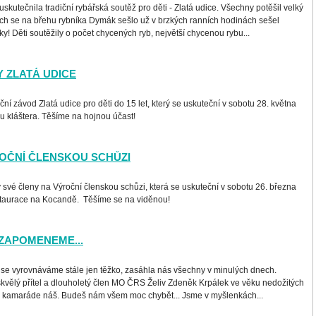
 uskutečnila tradiční rybářská soutěž pro děti - Zlatá udice. Všechny potěšil velký
ých se na břehu rybníka Dymák sešlo už v brzkých ranních hodinách sešel
ky! Děti soutěžily o počet chycených ryb, největší chycenou rybu...
 ZLATÁ UDICE
í závod Zlatá udice pro děti do 15 let, který se uskuteční v sobotu 28. května
u kláštera. Těšíme na hojnou účast!
OČNÍ ČLENSKOU SCHŮZI
vé členy na Výroční členskou schůzi, která se uskuteční v sobotu 26. března
estaurace na Kocandě. Těšíme se na viděnou!
ZAPOMENEME...
 se vyrovnáváme stále jen těžko, zasáhla nás všechny v minulých dnech.
skvělý přítel a dlouholetý člen MO ČRS Želiv Zdeněk Krpálek ve věku nedožitých
e, kamaráde náš. Budeš nám všem moc chybět... Jsme v myšlenkách...