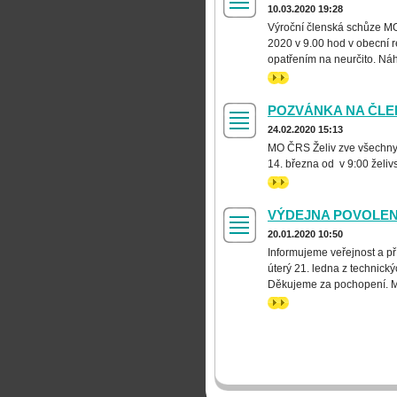
10.03.2020 19:28
Výroční členská schůze MO
2020 v 9.00 hod v obecní r
opatřením na neurčito. Náhr
>>
POZVÁNKA NA ČLE
24.02.2020 15:13
MO ČRS Želiv zve všechny 
14. března od v 9:00 želiv
>>
VÝDEJNA POVOLENE
20.01.2020 10:50
Informujeme veřejnost a p
úterý 21. ledna z technick
Děkujeme za pochopení.
>>