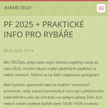
RYBÁŘI ŽELIV
PF 2025 + PRAKTICKÉ
INFO PRO RYBÁŘE
06.01.2025 15:15
MO ČRS Želiv přeje všem svým členům úspěšný vstup do
roku 2025, mnoho zdraví a také rybářských úspěchů na
našich revírech. Těšíme se na další vzájemnou spolupráci!
Rádi bychom upozornili také na tradiční "novoroční"
povinnost - tedy vrácení povolenky k lovu ryb z předchozího
kalendářního roku do schránky na výdejní adrese Želiv 323,
nebo k rukám výdejce (každé úterý 18:00-19:00 a sobotu