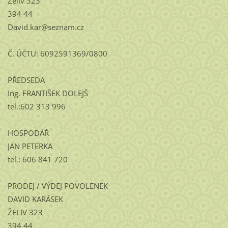
Želiv 323
394 44
David.kar@seznam.cz
Č. ÚČTU: 6092591369/0800
PŘEDSEDA
Ing. FRANTIŠEK DOLEJŠ
tel.:602 313 996
HOSPODÁŘ
JAN PETERKA
tel.: 606 841 720
PRODEJ / VÝDEJ POVOLENEK
DAVID KARÁSEK
ŽELIV 323
394 44