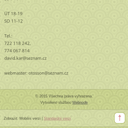
ÚT 18-19
SO 11-12
Tel.:
722 118 242,
774 067 814
david.kar@seznam.cz
webmaster: otosson@seznam.cz
© 2015 Všechna práva vyhrazena.
Vytvořeno službou
Webnode
Zobrazit:
Mobilní verzi
|
Standardní verzi