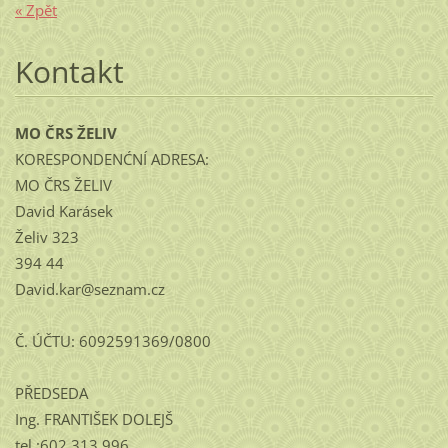
« Zpět
Kontakt
MO ČRS ŽELIV
KORESPONDENĆNÍ ADRESA:
MO ČRS ŽELIV
David Karásek
Želiv 323
394 44
David.kar@seznam.cz
Č. ÚČTU: 6092591369/0800
PŘEDSEDA
Ing. FRANTIŠEK DOLEJŠ
tel.:602 313 996