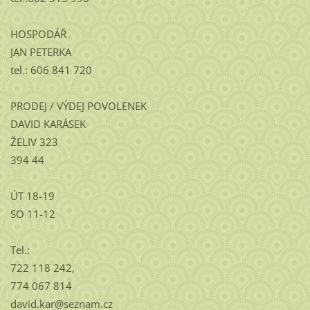
HOSPODÁŘ
JAN PETERKA
tel.: 606 841 720
PRODEJ / VÝDEJ POVOLENEK
DAVID KARÁSEK
ŽELIV 323
394 44
ÚT 18-19
SO 11-12
Tel.:
722 118 242,
774 067 814
david.kar@seznam.cz