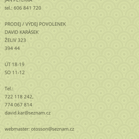
tel.: 606 841 720
PRODEJ / VÝDEJ POVOLENEK
DAVID KARÁSEK
ŽELIV 323
394 44
ÚT 18-19
SO 11-12
Tel.:
722 118 242,
774 067 814
david.kar@seznam.cz
webmaster: otosson@seznam.cz