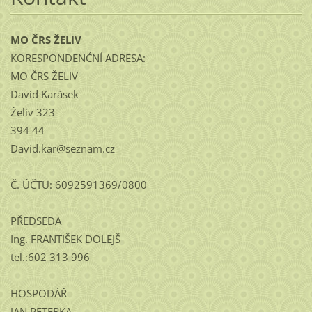
MO ČRS ŽELIV
KORESPONDENĆNÍ ADRESA:
MO ČRS ŽELIV
David Karásek
Želiv 323
394 44
David.kar@seznam.cz
Č. ÚČTU: 6092591369/0800
PŘEDSEDA
Ing. FRANTIŠEK DOLEJŠ
tel.:602 313 996
HOSPODÁŘ
JAN PETERKA