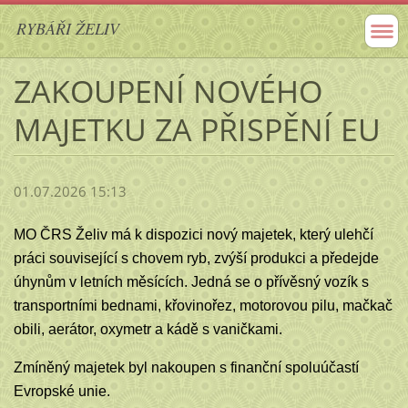
RYBÁŘI ŽELIV
ZAKOUPENÍ NOVÉHO
MAJETKU ZA PŘISPĚNÍ EU
01.07.2026 15:13
MO ČRS Želiv má k dispozici nový majetek, který ulehčí
práci související s chovem ryb, zvýší produkci a předejde
úhynům v letních měsících. Jedná se o přívěsný vozík s
transportními bednami, křovinořez, motorovou pilu, mačkač
obili, aerátor, oxymetr a kádě s vaničkami.
Zmíněný majetek byl nakoupen s finanční spoluúčastí
Evropské unie.