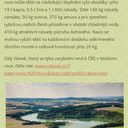
roce může těšit na následující doplnění rybí obsádky: přes
14 t kapra, 0,5 t lína a 1 t štičí násady. Dále 140 kg násady
candáta, 50 kg sumce, 370 kg amura a pro zpestření
rybolovu našich členů přisadíme v období chladnější vody
410 kg atraktivní násady pstruha duhového. Navíc se
mohou rybáři těšit na každoroční dodávku odkrmeného
úhořího monté o celkové hmotnosti přes 20 kg.
Celý článek, který se týká zarybnění revírů ČRS v letošním
roce, čtěte zde:
www.rybsvaz.cz/?
page=reviry%2Freviry&lang=cz&fromIDS=&typ=mpr