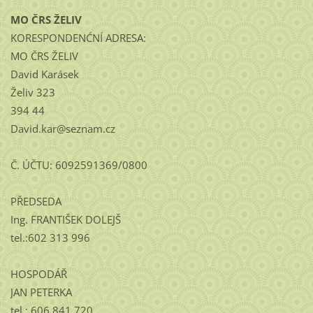
MO ČRS ŽELIV
KORESPONDENĆNÍ ADRESA:
MO ČRS ŽELIV
David Karásek
Želiv 323
394 44
David.kar@seznam.cz
Č. ÚČTU: 6092591369/0800
PŘEDSEDA
Ing. FRANTIŠEK DOLEJŠ
tel.:602 313 996
HOSPODÁŘ
JAN PETERKA
tel.: 606 841 720