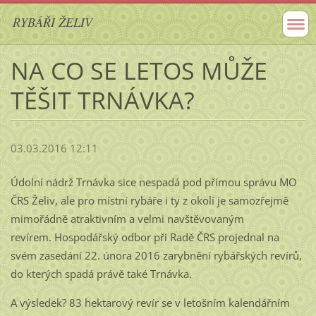
RYBÁŘI ŽELIV
NA CO SE LETOS MŮŽE
TĚŠIT TRNÁVKA?
03.03.2016 12:11
Údolní nádrž Trnávka sice nespadá pod přímou správu MO
ČRS Želiv, ale pro místní rybáře i ty z okolí je samozřejmě
mimořádně atraktivním a velmi navštěvovaným
revírem. Hospodářský odbor při Radě ČRS projednal na
svém zasedání 22. února 2016 zarybnění rybářských revírů,
do kterých spadá právě také Trnávka.
A výsledek? 83 hektarový revír se v letošním kalendářním