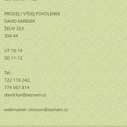
PRODEJ / VÝDEJ POVOLENEK
DAVID KARÁSEK
ŽELIV 323
394 44
ÚT 18-19
SO 11-12
Tel.:
722 118 242,
774 067 814
david.kar@seznam.cz
webmaster: otosson@seznam.cz